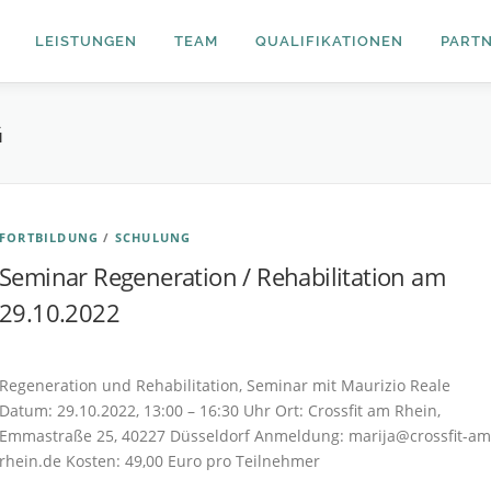
LEISTUNGEN
TEAM
QUALIFIKATIONEN
PART
G
FORTBILDUNG
/
SCHULUNG
Seminar Regeneration / Rehabilitation am
29.10.2022
Veröffentlicht am
17.09.2022
von
M. Reale
Regeneration und Rehabilitation, Seminar mit Maurizio Reale
Datum: 29.10.2022, 13:00 – 16:30 Uhr Ort: Crossfit am Rhein,
Emmastraße 25, 40227 Düsseldorf Anmeldung:
marija@crossfit-am
rhein.de
Kosten: 49,00 Euro pro Teilnehmer