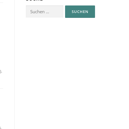
Suchen
nach:
).
s,