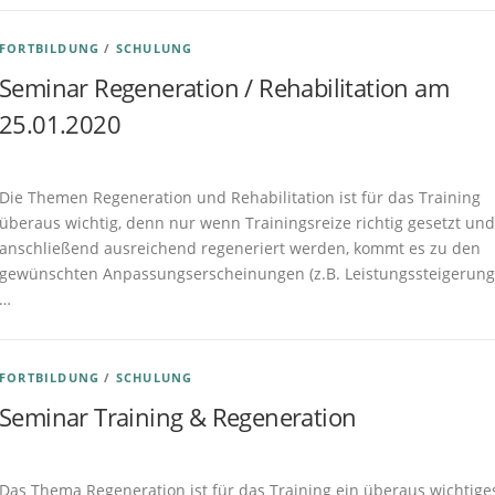
FORTBILDUNG
/
SCHULUNG
Seminar Regeneration / Rehabilitation am
25.01.2020
Veröffentlicht am
22.12.2019
von
M. Reale
Die Themen Regeneration und Rehabilitation ist für das Training
überaus wichtig, denn nur wenn Trainingsreize richtig gesetzt und
anschließend ausreichend regeneriert werden, kommt es zu den
gewünschten Anpassungserscheinungen (z.B. Leistungssteigerung
…
FORTBILDUNG
/
SCHULUNG
Seminar Training & Regeneration
Veröffentlicht am
02.01.2019
von
M. Reale
Das Thema Regeneration ist für das Training ein überaus wichtige