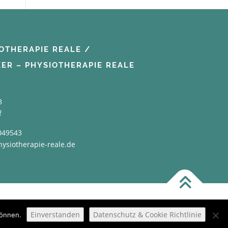
OTHERAPIE REALE /
KER – PHYSIOTHERAPIE REALE
8
f
049543
hysiotherapie-reale.de
Einverstanden
Datenschutz & Cookie Richtlinie
können.