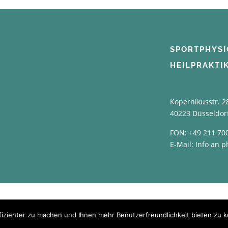
SPORTPHYSI
HEILPRAKTI
Kopernikusstr. 2
40223 Düsseldor
FON:
+49 211 70
E-Mail:
Info an p
Copyright © 2026 Sportphysiotherapie Reale
izienter zu machen und Ihnen mehr Benutzerfreundlichkeit bieten zu 